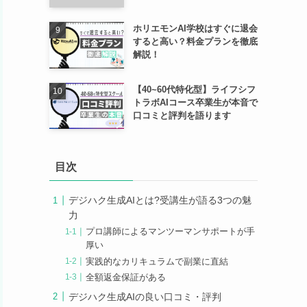
ホリエモンAI学校はすぐに退会
すると高い？料金プランを徹底
解説！
【40~60代特化型】ライフシフ
トラボAIコース卒業生が本音で
口コミと評判を語ります
目次
デジハク生成AIとは?受講生が語る3つの魅
力
プロ講師によるマンツーマンサポートが手
厚い
実践的なカリキュラムで副業に直結
全額返金保証がある
デジハク生成AIの良い口コミ・評判