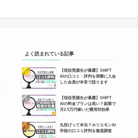
よく読まれている記事
【現役受講生が暴露】SHIFT
AIの口コミ・評判を実際に入会
した会員が本音で語ります
不
【現役受講生が暴露】SHIFT
AIの料金プランは高い？副業で
月2.5万円稼いだ費用対効果
丸投げって本当？ホリエモンAI
学校の口コミ評判を徹底調査