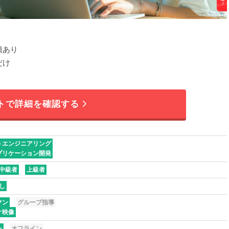
績あり
だけ
トで詳細を確認する
トエンジニアリング
プリケーション開発
中級者
上級者
し
マン
グループ指導
オ映像
ン
オフライン