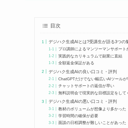
目次
デジハク生成AIとは?受講生が語る3つの
プロ講師によるマンツーマンサポート
実践的なカリキュラムで副業に直結
全額返金保証がある
デジハク生成AIの良い口コミ・評判
ChatGPTだけでない幅広いAIツール
チャットサポートの返信が早い
無料説明会で現実的な目標設定をして
デジハク生成AIの悪い口コミ・評判
教材のボリュームが想像より多かった
学習時間の確保が必要
面談の日程調整が難しいことがあった