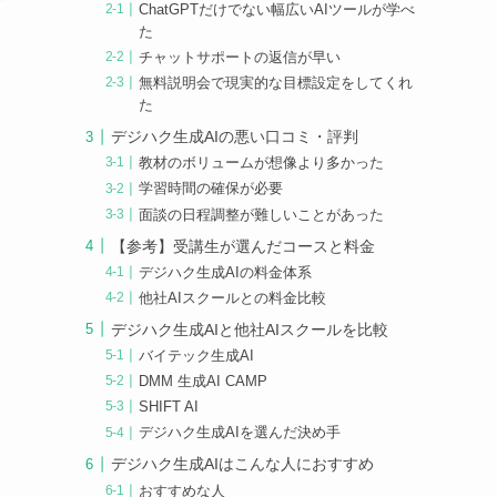
ChatGPTだけでない幅広いAIツールが学べ
た
チャットサポートの返信が早い
無料説明会で現実的な目標設定をしてくれ
た
デジハク生成AIの悪い口コミ・評判
教材のボリュームが想像より多かった
学習時間の確保が必要
面談の日程調整が難しいことがあった
【参考】受講生が選んだコースと料金
デジハク生成AIの料金体系
他社AIスクールとの料金比較
デジハク生成AIと他社AIスクールを比較
バイテック生成AI
DMM 生成AI CAMP
SHIFT AI
デジハク生成AIを選んだ決め手
デジハク生成AIはこんな人におすすめ
おすすめな人