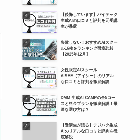
し
選
【後悔しています】バイテック
生成AIの口コミと評判を元受講
生が暴露
失敗しない！おすすめAIスクー
ル16校をランキング徹底比較
【2025年12月】
女性限定AIスクール
AISEE（アイシー）のリアル
な口コミと評判を徹底解説
DMM 生成AI CAMPの全5コー
スと料金プランを徹底解説！最
適な選び方は？
【受講生が語る】デジハク生成
AIのリアルな口コミと評判を徹
底解説