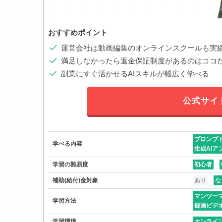
おすすめポイント
運営会社は動画編集のオンラインスクールも実
満足しなかったら返金保証制度があるのはココ
副業にすぐ活かせるAIスキルが幅広く学べる
公式サイ
プロンプ
学べる内容
生成AIア
学習の難易度
初心者
補助(給付)金対象
あり
な
マンツー
学習方法
録画ビデ
学習環境
オンライ