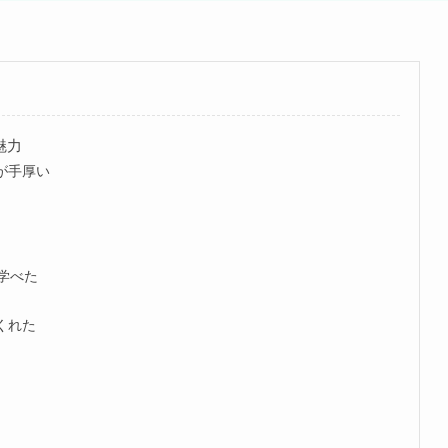
魅力
が手厚い
が学べた
くれた