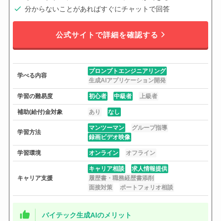
分からないことがあればすぐにチャットで回答
公式サイトで詳細を確認する
プロンプトエンジニアリング
学べる内容
生成AIアプリケーション開発
学習の難易度
初心者
中級者
上級者
補助(給付)金対象
あり
なし
マンツーマン
グループ指導
学習方法
録画ビデオ映像
学習環境
オンライン
オフライン
キャリア相談
求人情報提供
キャリア支援
履歴書・職務経歴書添削
面接対策
ポートフォリオ相談
バイテック生成AIのメリット