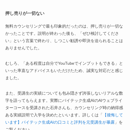
押し売りが一切ない
無料カウンセリングで最も印象的だったのは、押し売りが一切な
かったことです。説明が終わった後も、「ぜひ検討してくださ
い」という言葉で終わり、しつこい勧誘や即決を迫られることは
ありませんでした。
むしろ、「ある程度は自分でYouTubeでインプットもできる」と
いった率直なアドバイスもいただけたため、誠実な対応だと感じ
ました。
また、受講生の実績についても包み隠さず誇張しないリアルな数
字を語ってもらえます。実際にバイテック生成AIのAIウェブライ
ターコースを受講された石井さんも、カウンセリング時の納得感
ある実績説明で入学を決めたといいます。詳しくは「
【後悔して
います】バイテック生成AIの口コミと評判を元受講生が暴露
」を
ご覧ください。