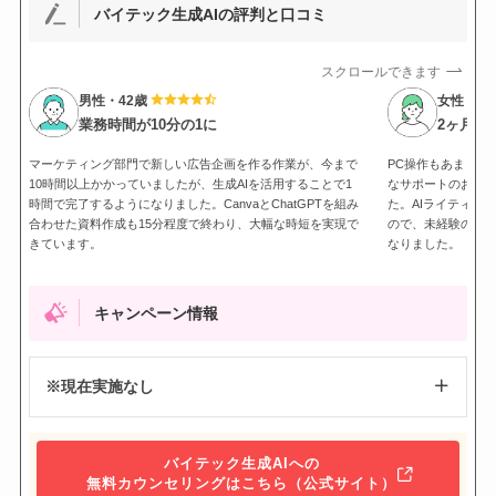
バイテック生成AIの評判と口コミ
スクロールできます
男性・42歳
女性・28
業務時間が10分の1に
2ヶ月で
マーケティング部門で新しい広告企画を作る作業が、今まで
PC操作もあまり得
10時間以上かかっていましたが、生成AIを活用することで1
なサポートのおかげ
時間で完了するようになりました。CanvaとChatGPTを組み
た。AIライティン
合わせた資料作成も15分程度で終わり、大幅な時短を実現で
ので、未経験の私
きています。
なりました。
キャンペーン情報
※現在実施なし
バイテック生成AIへの
無料カウンセリングはこちら（公式サイト）